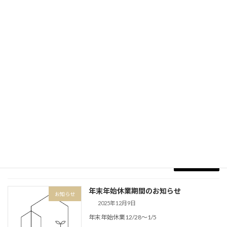
続きを読む
新年のご挨拶
お知らせ
2026年1月6日
2026年ご挨拶
続きを読む
八雲中央図書館@都立大学駅
お知らせ
2025年12月15日
大岡山在住スタッフが巡る東急線沿線さんぽ24
続きを読む
年末年始休業期間のお知らせ
お知らせ
2025年12月9日
年末年始休業12/28～1/5