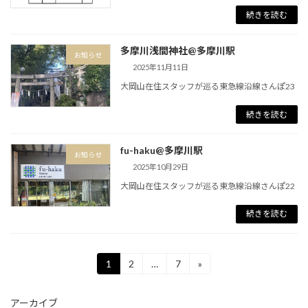
続きを読む
多摩川浅間神社@多摩川駅
お知らせ
2025年11月11日
大岡山在住スタッフが巡る東急線沿線さんぽ23
続きを読む
fu-haku@多摩川駅
お知らせ
2025年10月29日
大岡山在住スタッフが巡る東急線沿線さんぽ22
続きを読む
投
1
2
…
7
»
固
固
固
定
定
定
稿
ペ
ペ
ペ
アーカイブ
ー
ー
ー