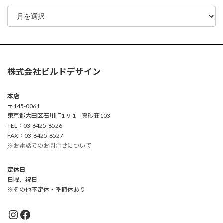
の
ジ
ジ
ジ
ペ
ー
ジ
送
株式会社ビルドデザイン
り
本店
〒145-0061
東京都大田区石川町1-9-1 真砂荘103
TEL：03-6425-8526
FAX：03-6425-8527
※お電話でのお問合せについて
定休日
日曜、祝日
※その他不定休・季節休あり
Instagram
Facebook